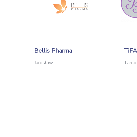
Bellis Pharma
TiF
Jarosław
Tarno