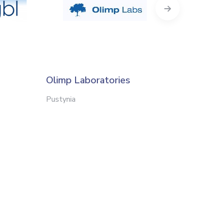
Next
Olimp Laboratories
CosLab
Pustynia
Kraków