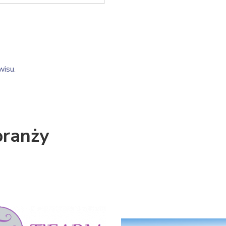
wisu
.
branży