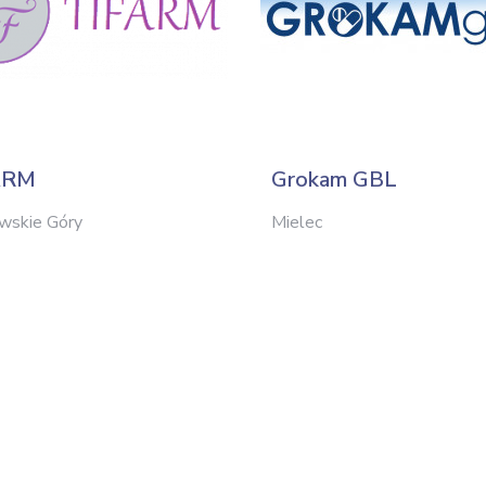
ARM
Grokam GBL
wskie Góry
Mielec