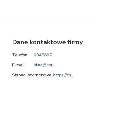
Dane kontaktowe firmy
Telefon
604589799
E-mail
biuro@norsapharma.eu
Strona internetowa
https://thyroset.pl