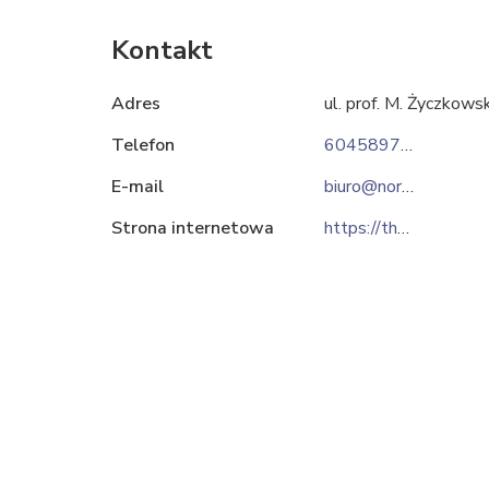
Kontakt
Adres
ul. prof. M. Życzkows
Telefon
604589799
E-mail
biuro@norsapharma.eu
Strona internetowa
https://thyroset.pl