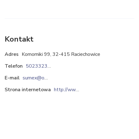
Kontakt
Adres
Komorniki 99, 32-415 Raciechowice
Telefon
502332345
E-mail
sumex@op.pl
Strona internetowa
http://www.sumex.com.pl