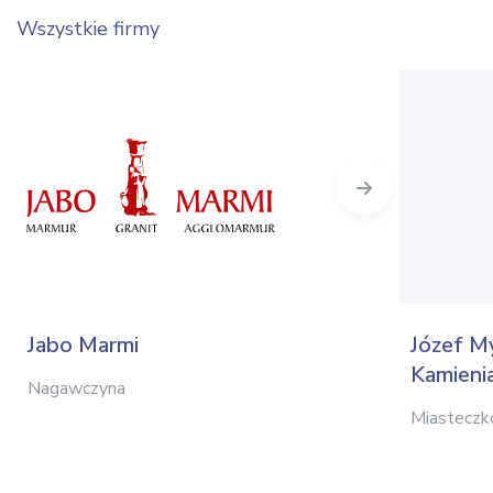
Wszystkie firmy
Next
Jabo Marmi
Józef M
Kamieni
Nagawczyna
Miasteczk