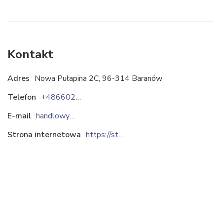
Kontakt
Adres
Nowa Pułapina 2C, 96-314 Baranów
Telefon
+48660206760
E-mail
handlowy@stema-polska.pl
Strona internetowa
https://stema-manless.pl