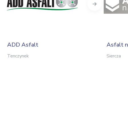
Next
ADD Asfalt
Asfalt 
Tenczynek
Siercza