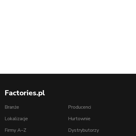
Factories.pl
Branże
Producenci
Lokalizacje
Hurtownie
Firmy A–Z
Dystrybutorzy