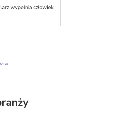
arz wypełnia człowiek,
wisu
.
branży