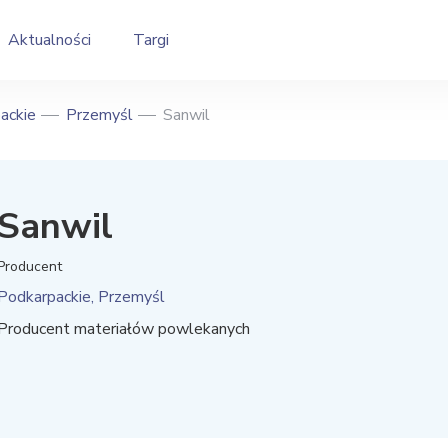
Aktualności
Targi
ackie
Przemyśl
Sanwil
Sanwil
Producent
Podkarpackie, Przemyśl
Producent materiałów powlekanych