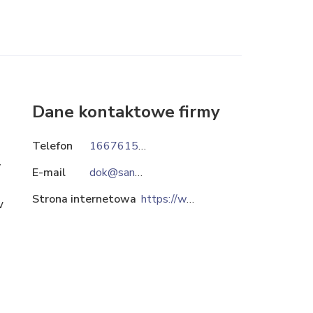
Dane kontaktowe firmy
Telefon
166761500
y
E-mail
dok@sanwil.com
Strona internetowa
https://www.sanwil.com
w