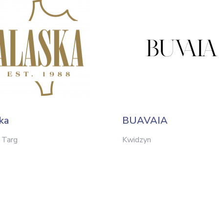
ka
BUAVAIA
 Targ
Kwidzyn