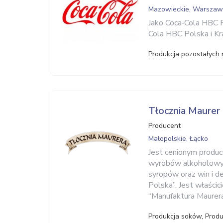
Mazowieckie, Warsza
Jako Coca‑Cola HBC P
Cola HBC Polska i Kra
Produkcja pozostałych
Tłocznia Maurer
Producent
Małopolskie, Łącko
Jest cenionym produ
wyrobów alkoholowyc
syropów oraz win i d
Polska”. Jest właści
“Manufaktura Maurera
Produkcja soków, Prod