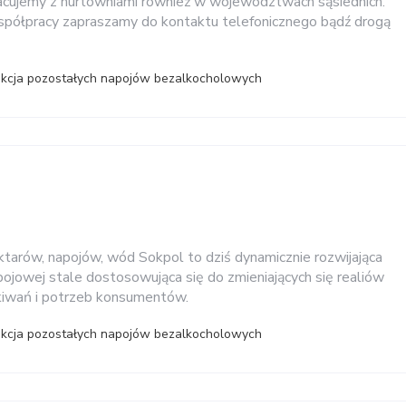
acujemy z hurtowniami również w województwach sąsiednich.
spółpracy zapraszamy do kontaktu telefonicznego bądź drogą
ukcja pozostałych napojów bezalkocholowych
tarów, napojów, wód Sokpol to dziś dynamicznie rozwijająca
pojowej stale dostosowująca się do zmieniających się realiów
kiwań i potrzeb konsumentów.
ukcja pozostałych napojów bezalkocholowych