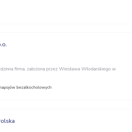
.o.
w
odzinna firma, założona przez Wiesława Włodarskiego w
 napojów bezalkocholowych
olska