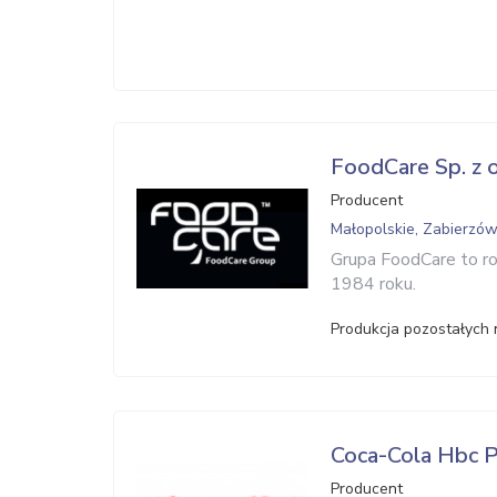
FoodCare Sp. z o
Producent
Małopolskie, Zabierzó
Grupa FoodCare to r
1984 roku.
Produkcja pozostałych
Coca-Cola Hbc P
Producent