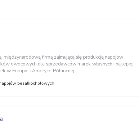
ą, międzynarodową firmą zajmującą się produkcją napojów
oków owocowych dla sprzedawców marek własnych i najlepiej
rek w Europie i Ameryce Północnej.
 napojów bezalkocholowych
a