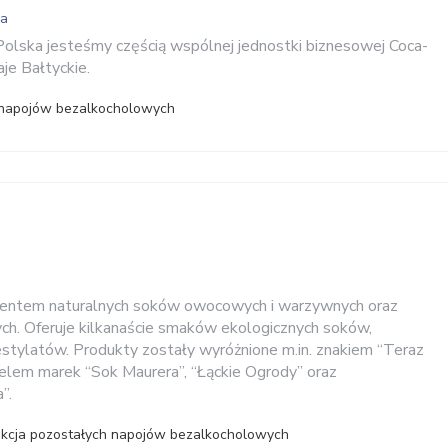
wa
olska jesteśmy częścią wspólnej jednostki biznesowej Coca-
je Bałtyckie.
 napojów bezalkocholowych
centem naturalnych soków owocowych i warzywnych oraz
h. Oferuje kilkanaście smaków ekologicznych soków,
estylatów. Produkty zostały wyróżnione m.in. znakiem “Teraz
cielem marek “Sok Maurera”, “Łąckie Ogrody” oraz
”.
ukcja pozostałych napojów bezalkocholowych