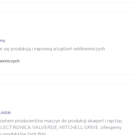
yny
e się produkcją i naprawą urządzeń włókienniczych.
ienniczych
Łódzki
ielem producentów maszyn do produkcji skarpet i rajstop.
l ELECTRONICA VALVERDE, MITCHELL GRIVE, oferujemy
 produktów tych firm.