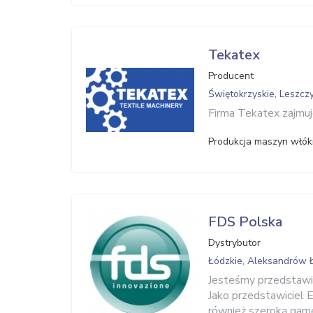
Tekatex
Producent
Świętokrzyskie, Leszcz
Firma Tekatex zajmuj
Produkcja maszyn włók
FDS Polska
Dystrybutor
Łódzkie, Aleksandrów 
Jesteśmy przedstawic
Jako przedstawicie
również szeroką gamę