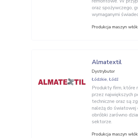
remontowe. W przypa
oraz spożywczego, g
wymaganymi świadect
Produkcja maszyn włók
Almatextil
Dystrybutor
Łódzkie, Łódź
Produkty firm, które 
przez największych p
techniczne oraz są z
należą do światowej 
obróbki zarówno dzian
sektorze.
Produkcja maszyn włók