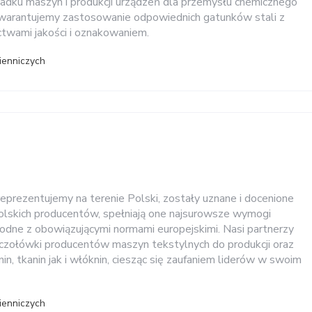
dku maszyn i produkcji urządzeń dla przemysłu chemicznego
warantujemy zastosowanie odpowiednich gatunków stali z
wami jakości i oznakowaniem.
ienniczych
reprezentujemy na terenie Polski, zostały uznane i docenione
olskich producentów, spełniają one najsurowsze wymogi
godne z obowiązującymi normami europejskimi. Nasi partnerzy
czołówki producentów maszyn tekstylnych do produkcji oraz
in, tkanin jak i włóknin, ciesząc się zaufaniem liderów w swoim
ienniczych