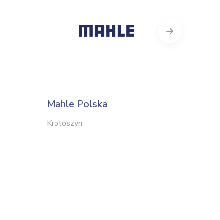
Next
Mahle Polska
Turbo
Krotoszyn
Jaworzn