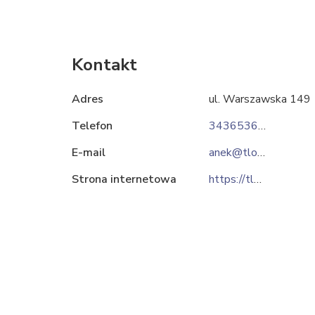
Kontakt
Adres
ul. Warszawska 149
Telefon
343653600
E-mail
anek@tlokianek.pl
Strona internetowa
https://tlokianek.pl