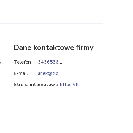
Dane kontaktowe firmy
Telefon
343653600
do
E-mail
anek@tlokianek.pl
Strona internetowa
https://tlokianek.pl