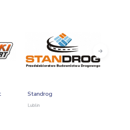
Next
t
Standrog
Duet
Lublin
Skawina