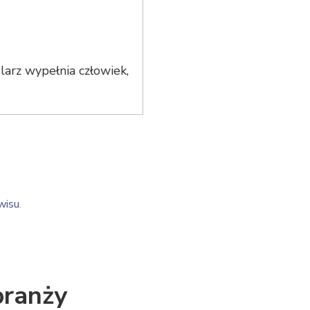
arz wypełnia człowiek,
wisu
.
branży