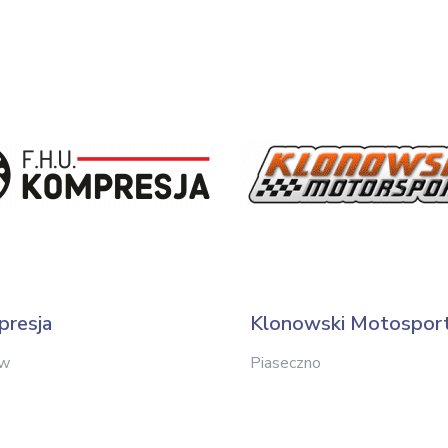
resja
Klonowski Motospor
ów
Piaseczno