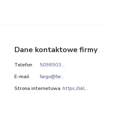
Dane kontaktowe firmy
Telefon
509850333
E-mail
fargo@fargo.krakow.pl
Strona internetowa
https://sklep.fargo.krakow.pl