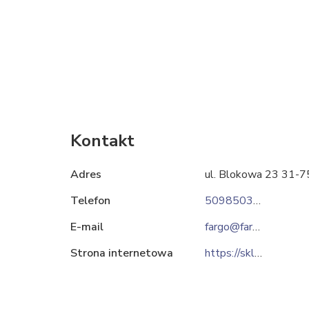
Kontakt
Adres
ul. Blokowa 23 31-
Telefon
509850333
E-mail
fargo@fargo.krakow.pl
Strona internetowa
https://sklep.fargo.krakow.pl