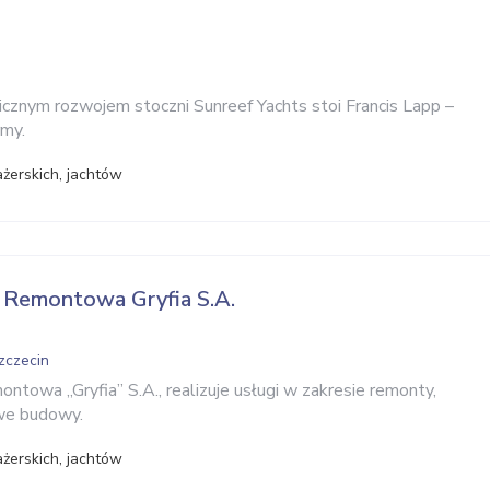
cznym rozwojem stoczni Sunreef Yachts stoi Francis Lapp –
rmy.
żerskich, jachtów
 Remontowa Gryfia S.A.
zczecin
towa „Gryfia” S.A., realizuje usługi w zakresie remonty,
we budowy.
żerskich, jachtów