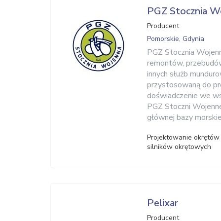
PGZ Stocznia W
Producent
Pomorskie, Gdynia
PGZ Stocznia Wojenn
remontów, przebudów,
innych służb munduro
przystosowaną do pr
doświadczenie we ws
PGZ Stoczni Wojennej
głównej bazy morskieg
Projektowanie okrętów
silników okrętowych
Pelixar
Producent