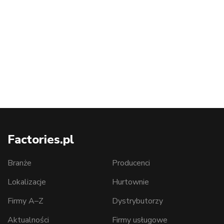
Factories.pl
Branże
Producenci
Lokalizacje
Hurtownie
Firmy A–Z
Dystrybutorzy
Aktualności
Firmy usługowe