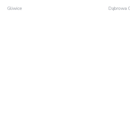
Gliwice
Dąbrowa G