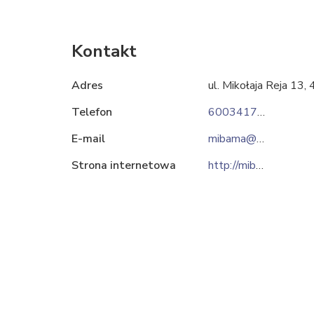
Kontakt
Adres
ul. Mikołaja Reja 13
Telefon
600341712
E-mail
mibama@mibama.pl
Strona internetowa
http://mibama.pl