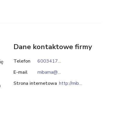
Dane kontaktowe firmy
Telefon
600341712
ię
E-mail
mibama@mibama.pl
Strona internetowa
http://mibama.pl
a