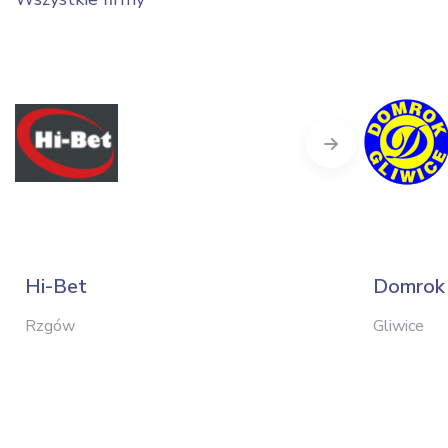
Next
Hi-Bet
Domrok 
Rzgów
Gliwice