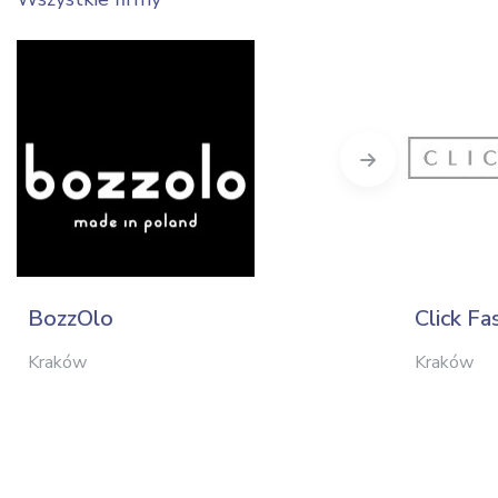
Next
BozzOlo
Click Fa
Kraków
Kraków