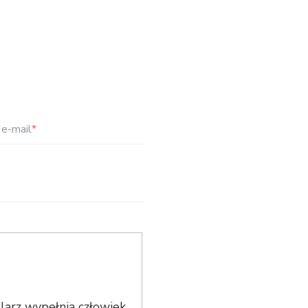
e-mail
*
arz wypełnia człowiek,