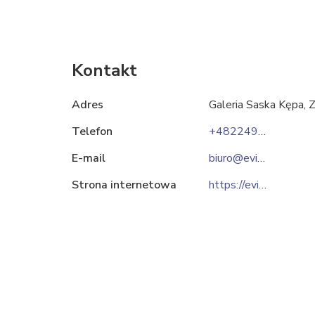
Kontakt
Adres
Galeria Saska Kępa,
Telefon
+48224985077
E-mail
biuro@evitahats.pl
Strona internetowa
https://evitahats.pl