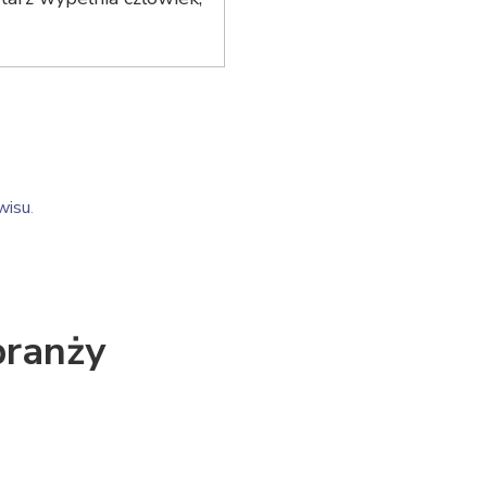
wisu
.
branży