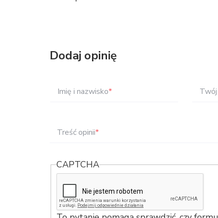
Dodaj opinię
Imię i nazwisko
*
Twój 
Treść opinii
*
CAPTCHA
To pytanie pomaga sprawdzić, czy formul