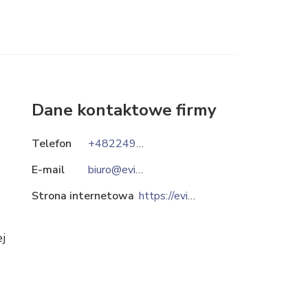
Dane kontaktowe firmy
Telefon
+48224985077
E-mail
biuro@evitahats.pl
Strona internetowa
https://evitahats.pl
j