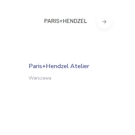
Next
Paris+Hendzel Atelier
Hat U
Warszawa
Warsza