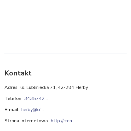
Kontakt
Adres
ul. Lubliniecka 71, 42-284 Herby
Telefon
343574244
E-mail
herby@cronimet.pl
Strona internetowa
http://cronimet.com.pl