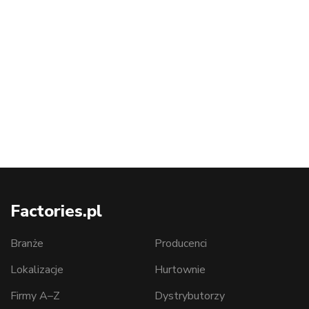
Factories.pl
Branże
Producenci
Lokalizacje
Hurtownie
Firmy A–Z
Dystrybutorzy