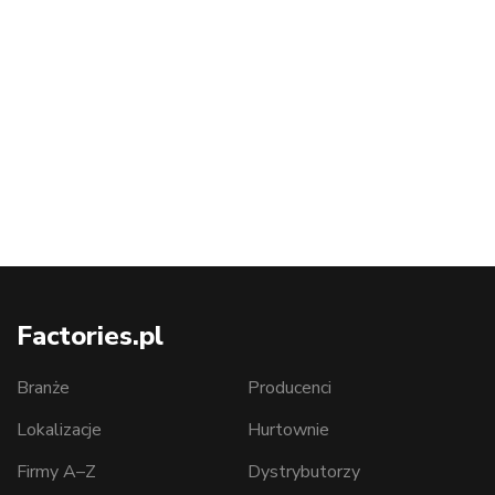
Factories.pl
Branże
Producenci
Lokalizacje
Hurtownie
Firmy A–Z
Dystrybutorzy