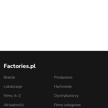
Factories.pl
Branże
Producenci
Lokalizacje
Hurtownie
Firmy A–Z
Dystrybutorzy
Aktualności
Firmy usługowe