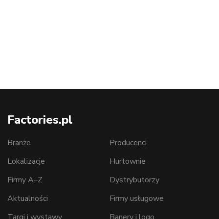
Factories.pl
Branże
Producenci
Lokalizacje
Hurtownie
Firmy A–Z
Dystrybutorzy
Aktualności
Firmy usługowe
Targi i wystawy
Banery i logo