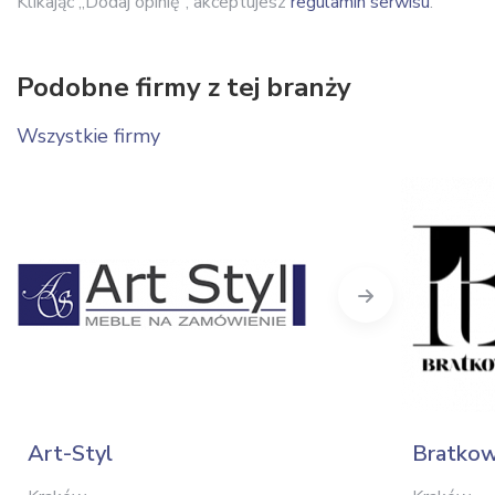
Klikając „Dodaj opinię”, akceptujesz
regulamin serwisu
.
Podobne firmy z tej branży
Wszystkie firmy
Next
Art-Styl
Bratkow