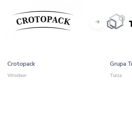
Next
Crotopack
Grupa T
Wrocław
Turza