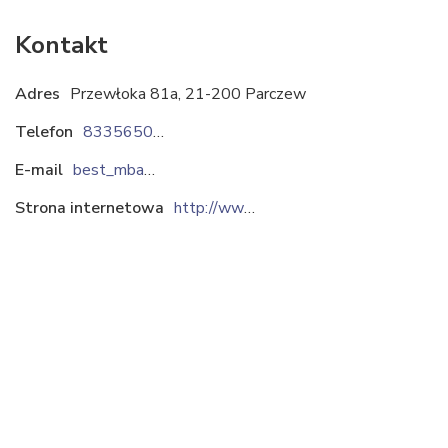
Kontakt
Adres
Przewłoka 81a, 21-200 Parczew
Telefon
833565069
E-mail
best_mbarycki@poczta.fm
Strona internetowa
http://www.zpz-best.com.pl