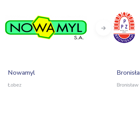
Next
Nowamyl
Bronisł
Łobez
Bronisław