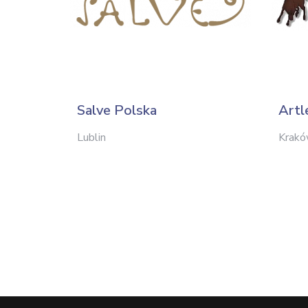
Salve Polska
Artl
Lublin
Krak