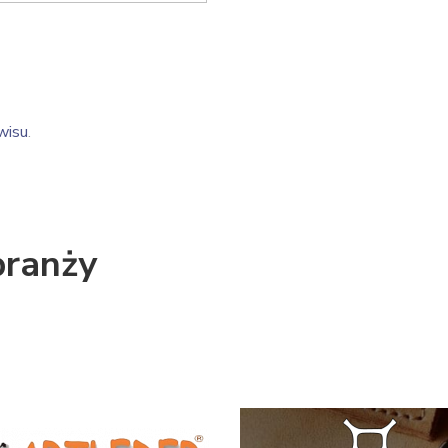
wisu
.
branży