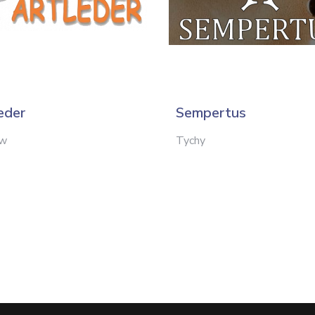
eder
Sempertus
ów
Tychy