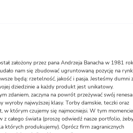
tał założony przez pana Andrzeja Banacha w 1981 rok
t udało nam się zbudować ugruntowaną pozycję na rynk
wsze będą: rzetelność, jakość i pasja. Jesteśmy dumni 
ojej dziedzinie a każdy produkt jest unikatowy.
szym zdaniem, zaczyna na powrót przeżywać swój renesa
y wyroby najwyższej klasy. Torby damskie, teczki oraz
t, w którym czujemy się najmocniejsi. W tym momenci
w z całego świata (proszę odwiedź nasze portfolio, żeb
la których produkujemy). Oprócz firm zagranicznych