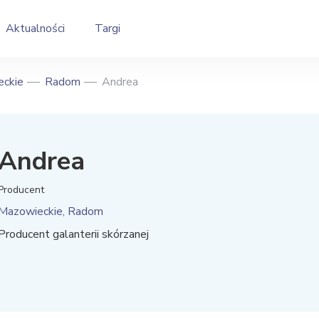
Aktualności
Targi
ckie
Radom
Andrea
Andrea
Producent
Mazowieckie, Radom
Producent galanterii skórzanej