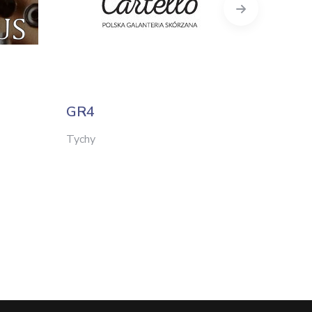
Next
GR4
Ledrin
Tychy
Lublin