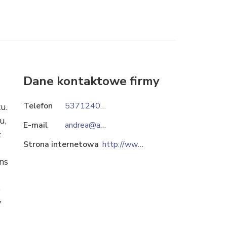
Dane kontaktowe firmy
Telefon
537124069
u.
u,
E-mail
andrea@andrea.com.pl
z
Strona internetowa
http://www.andrea.com.pl
ns
e
y