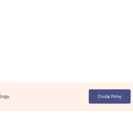
logu.
Dodaj firmę