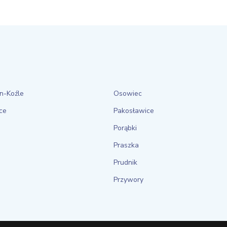
n-Koźle
Osowiec
ce
Pakosławice
Porąbki
Praszka
Prudnik
Przywory