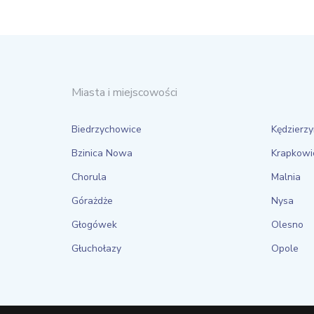
Miasta i miejscowości
Biedrzychowice
Kędzierzy
Bzinica Nowa
Krapkowi
Chorula
Malnia
Górażdże
Nysa
Głogówek
Olesno
Głuchołazy
Opole