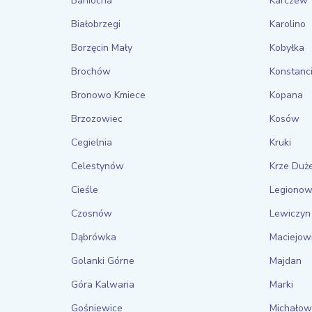
Baniocha
Karczew
Białobrzegi
Karolino
Borzęcin Mały
Kobyłka
Brochów
Konstanci
Bronowo Kmiece
Kopana
Brzozowiec
Kosów
Cegielnia
Kruki
Celestynów
Krze Duż
Cieśle
Legiono
Czosnów
Lewiczyn
Dąbrówka
Maciejow
Golanki Górne
Majdan
Góra Kalwaria
Marki
Gośniewice
Michałow