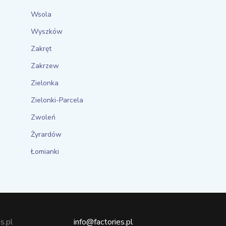
Wsola
Wyszków
Zakręt
Zakrzew
Zielonka
Zielonki-Parcela
Zwoleń
Żyrardów
Łomianki
s.pl
info@factories.pl