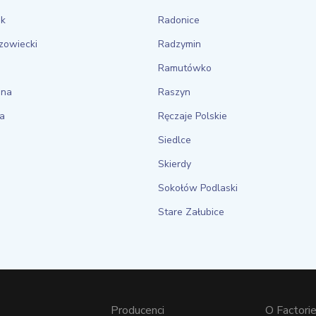
ek
Radonice
zowiecki
Radzymin
Ramutówko
ina
Raszyn
ca
Ręczaje Polskie
Siedlce
Skierdy
Sokołów Podlaski
Stare Załubice
Producenci
O Factorie