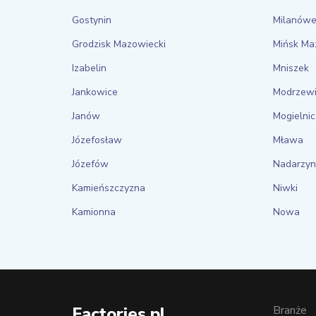
Gostynin
Milanów
Grodzisk Mazowiecki
Mińsk Ma
Izabelin
Mniszek
Jankowice
Modrzew
Janów
Mogielni
Józefosław
Mława
Józefów
Nadarzyn
Kamieńszczyzna
Niwki
Kamionna
Nowa
Factories.pl
Branże