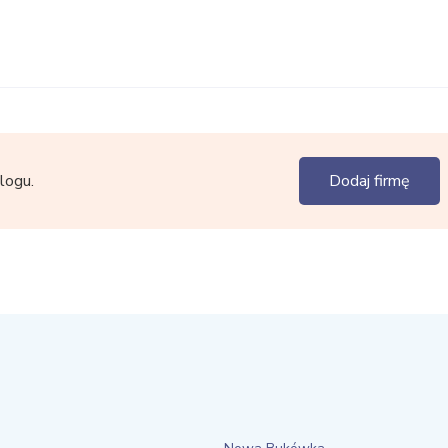
logu.
Dodaj firmę