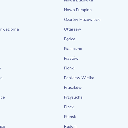
Nowa Bukówka
Nowa Pułapina
Ożarów Mazowiecki
n-Jeziorna
Ołtarzew
Pęcice
Piaseczno
Piastów
e
Pionki
wo
Ponikiew Wielka
Pruszków
ice
Przysucha
Płock
Płońsk
ice
Radom