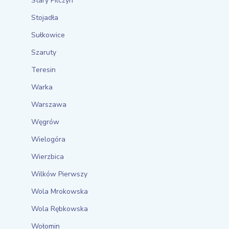
Stary Pilczyn
Stojadła
Sułkowice
Szaruty
Teresin
Warka
Warszawa
Węgrów
Wielogóra
Wierzbica
Wilków Pierwszy
Wola Mrokowska
Wola Rębkowska
Wołomin