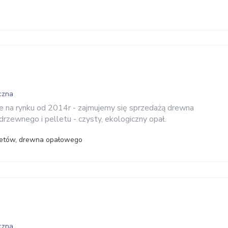
czna
e na rynku od 2014r - zajmujemy się sprzedażą drewna
rzewnego i pelletu - czysty, ekologiczny opał.
kietów, drewna opałowego
czna