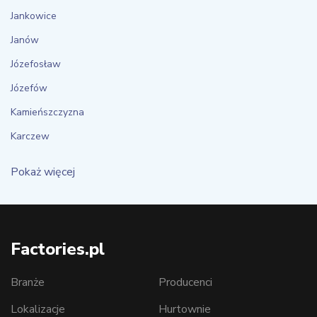
Jankowice
Janów
Józefosław
Józefów
Kamieńszczyzna
Karczew
Pokaż więcej
Factories.pl
Branże
Producenci
Lokalizacje
Hurtownie