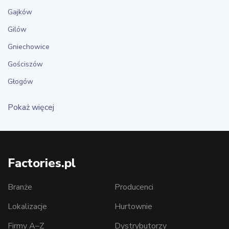
Gajków
Gilów
Gniechowice
Gościszów
Głogów
Pokaż więcej
Factories.pl
Branże
Producenci
Lokalizacje
Hurtownie
Firmy A–Z
Dystrybutorzy