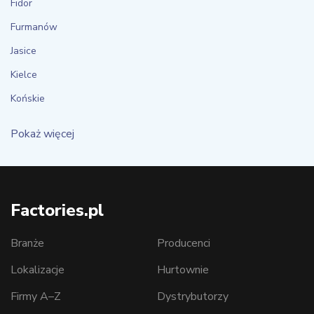
Fidor
Furmanów
Jasice
Kielce
Końskie
Pokaż więcej
Factories.pl
Branże
Producenci
Lokalizacje
Hurtownie
Firmy A–Z
Dystrybutorzy