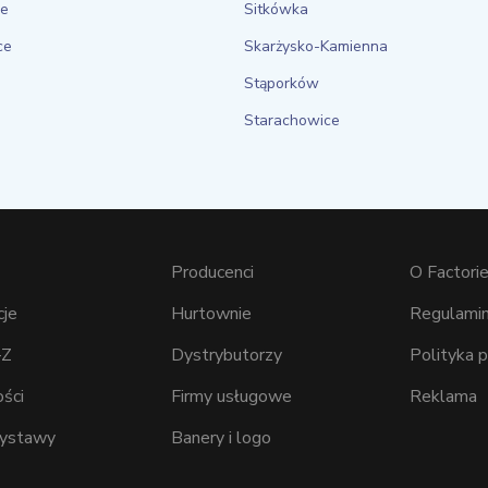
ce
Sitkówka
ce
Skarżysko-Kamienna
Stąporków
Starachowice
Producenci
O Factorie
cje
Hurtownie
Regulamin
–Z
Dystrybutorzy
Polityka 
ści
Firmy usługowe
Reklama
wystawy
Banery i logo