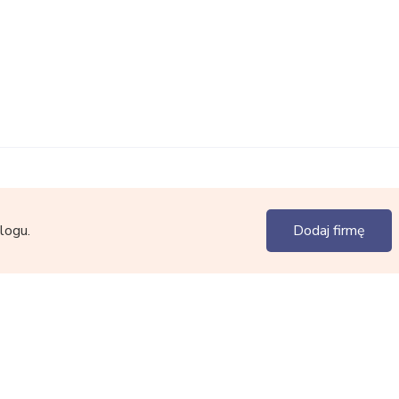
logu.
Dodaj firmę