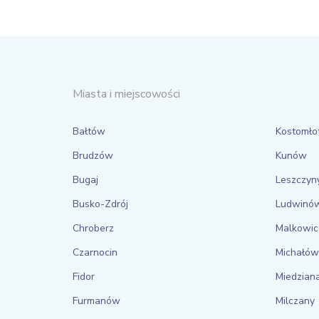
Miasta i miejscowości
Bałtów
Kostomło
Brudzów
Kunów
Bugaj
Leszczyn
Busko-Zdrój
Ludwinó
Chroberz
Malkowic
Czarnocin
Michałów
Fidor
Miedzian
Furmanów
Milczany