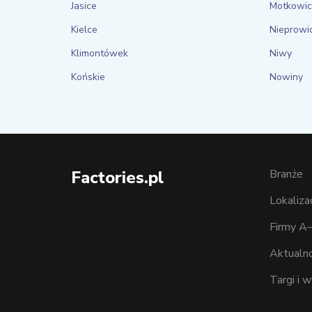
Jasice
Motkowi
Kielce
Nieprowi
Klimontówek
Niwy
Końskie
Nowiny
Factories.pl
Branże
Lokaliza
Firmy A
Aktualno
Targi i 