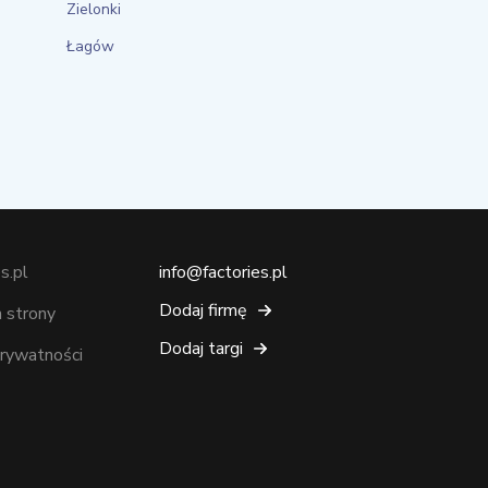
Zielonki
Łagów
s.pl
info@factories.pl
Dodaj firmę
 strony
Dodaj targi
prywatności