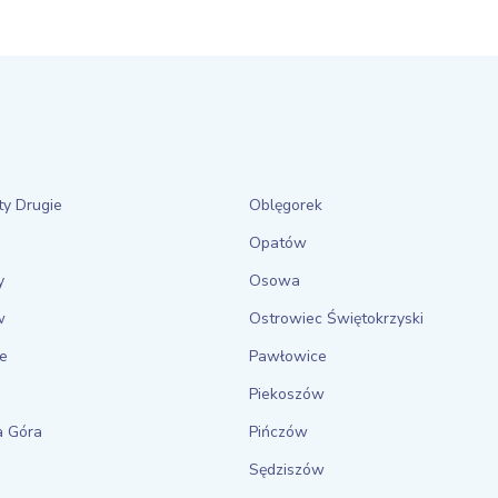
ty Drugie
Oblęgorek
Opatów
y
Osowa
w
Ostrowiec Świętokrzyski
e
Pawłowice
Piekoszów
a Góra
Pińczów
Sędziszów