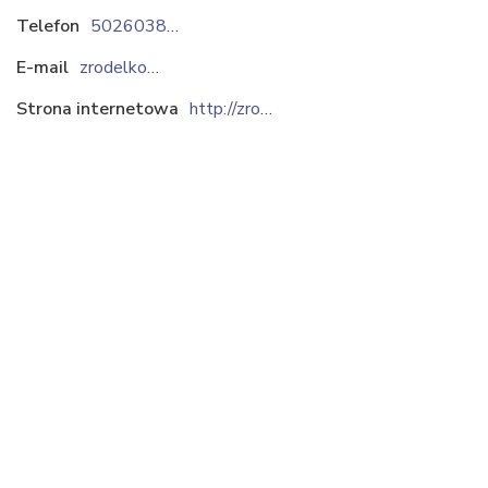
Telefon
502603851
E-mail
zrodelko@zrodelko.krakow.pl
Strona internetowa
http://zrodelko.krakow.pl