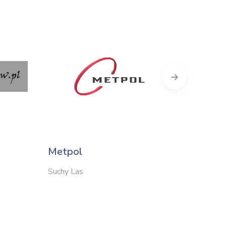
Next
Metpol
KROS
Suchy Las
Siepraw