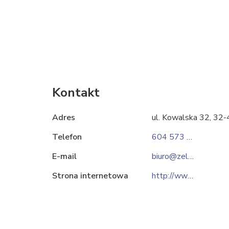
Kontakt
Adres
ul. Kowalska 32, 32
Telefon
604 573 298
E-mail
biuro@zel-met.com.pl
Strona internetowa
http://www.zel-met.com.pl