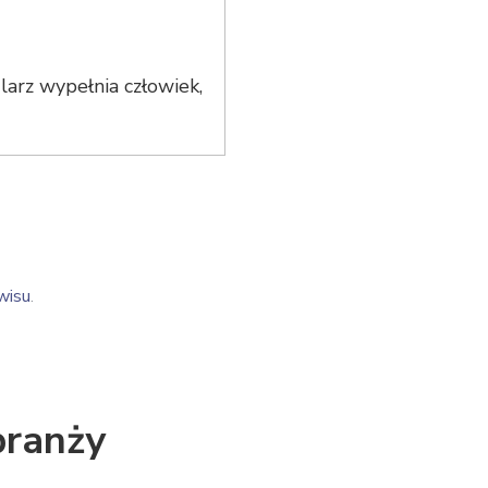
arz wypełnia człowiek,
wisu
.
branży