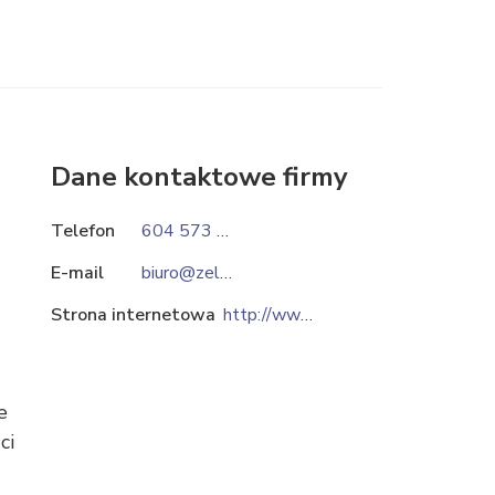
Dane kontaktowe firmy
Telefon
604 573 298
E-mail
biuro@zel-met.com.pl
Strona internetowa
http://www.zel-met.com.pl
e
ci