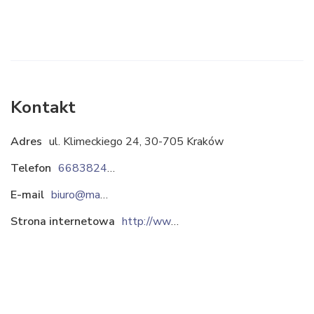
Kontakt
Adres
ul. Klimeckiego 24, 30-705 Kraków
Telefon
668382433
E-mail
biuro@magmar.krakow.pl
Strona internetowa
http://www.magmar.krakow.pl