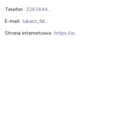
Telefon
326164442
E-mail
lukasz_falkowski@azot.pl
Strona internetowa
https://www.azot.pl