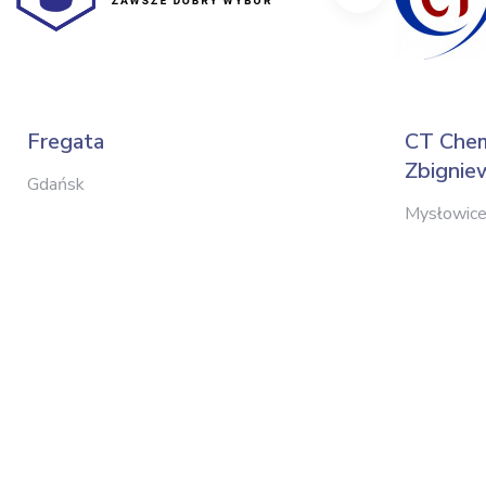
Fregata
CT Chem
Zbignie
Gdańsk
Mysłowic