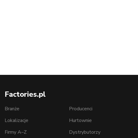
Factories.pl
Branże
Producenci
Lokalizacje
Hurtownie
Firmy A–Z
Dystrybutorzy