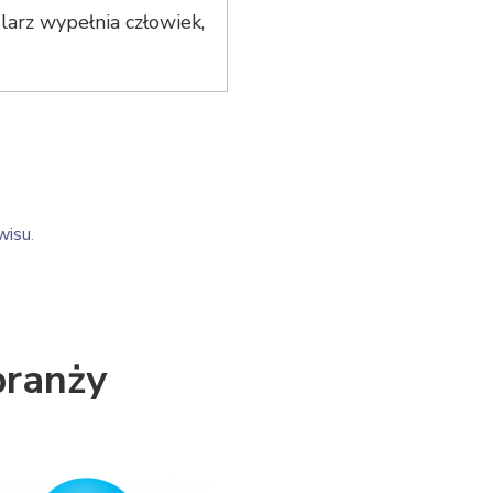
arz wypełnia człowiek,
wisu
.
branży