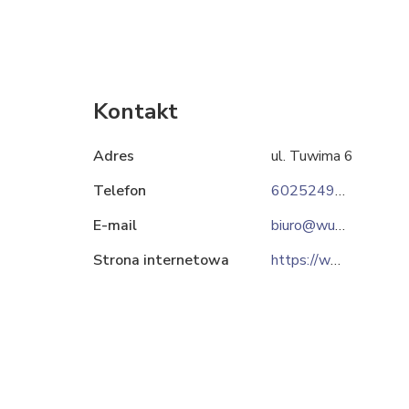
Kontakt
Adres
ul. Tuwima 6
Telefon
602524997
E-mail
biuro@wulkanizatorzy.pl
Strona internetowa
https://wulkanizatorzy.pl