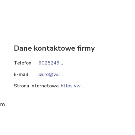
Dane kontaktowe firmy
Telefon
602524997
E-mail
biuro@wulkanizatorzy.pl
Strona internetowa
https://wulkanizatorzy.pl
im