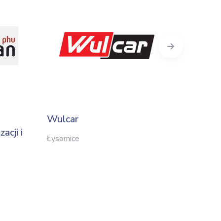
Next
Wulcar
Tarpa
cji i
Łysomice
Luboń