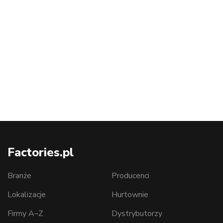
Factories.pl
Branże
Producenci
Lokalizacje
Hurtownie
Firmy A–Z
Dystrybutorzy