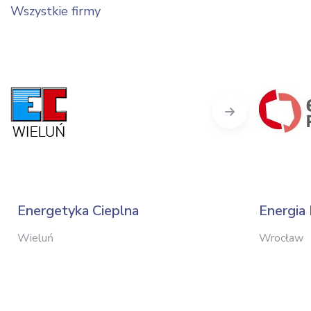
Wszystkie firmy
Next
Energetyka Cieplna
Energia
Wieluń
Wrocław