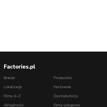
Factories.pl
Branże
Producenci
Lokalizacje
Hurtownie
Firmy A–Z
Dystrybutorzy
Aktualności
Firmy usługowe