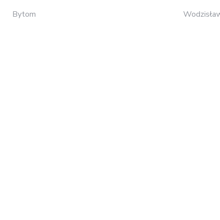
Bytom
Wodzisław