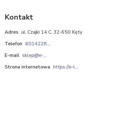
Kontakt
Adres
ul. Czajki 14 C, 32-650 Kęty
Telefon
601422844
E-mail
sklep@e-listwy.pl
Strona internetowa
https://e-listwy.pl