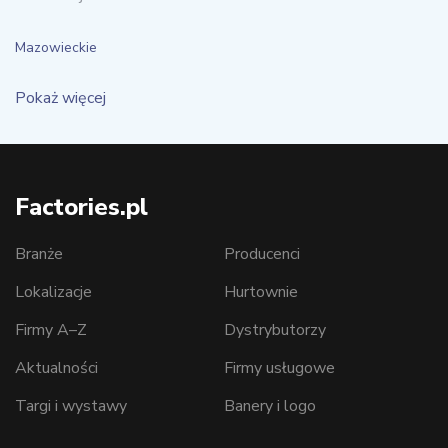
Mazowieckie
Pokaż więcej
Factories.pl
Branże
Producenci
Lokalizacje
Hurtownie
Firmy A–Z
Dystrybutorzy
Aktualności
Firmy usługowe
Targi i wystawy
Banery i logo