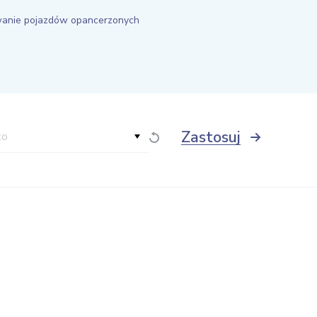
wanie pojazdów opancerzonych
Zastosuj
to