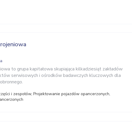
rojeniowa
wa
iowa to grupa kapitałowa skupiająca kilkadziesiąt zakładów
któw serwisowych i ośrodków badawczych kluczowych dla
 obronnego.
części i zespołów, Projektowanie pojazdów opancerzonych,
pancerzonych