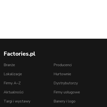
Factories.pl
Branże
Producenci
Lokalizacje
Hurtownie
Firmy A–Z
Dystrybutorzy
Aktualności
Firmy usługowe
Targi i wystawy
Banery i logo