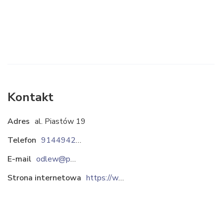
Kontakt
Adres
al. Piastów 19
Telefon
914494263
E-mail
odlew@ps.pl
Strona internetowa
https://www.polcast.info.pl