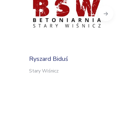
Next
Ryszard Biduś
Brat-
Stary Wiśnicz
Kraków