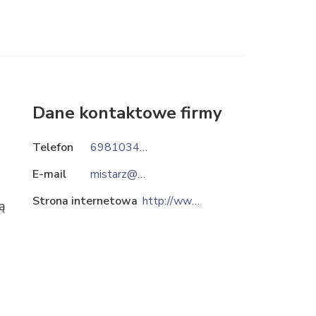
Dane kontaktowe firmy
Telefon
698103430
E-mail
mistarz@op.pl
Strona internetowa
http://www.mistka.pl
ą