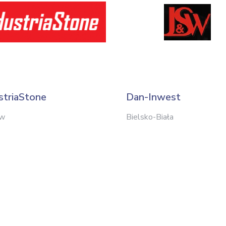
striaStone
Dan-Inwest
ów
Bielsko-Biała