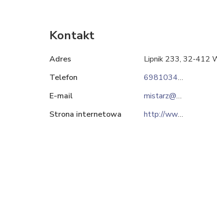
Kontakt
Adres
Lipnik 233, 32-412 
Telefon
698103430
E-mail
mistarz@op.pl
Strona internetowa
http://www.mistka.pl