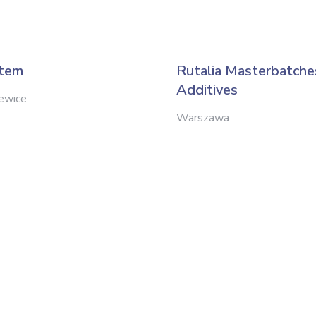
stem
Rutalia Masterbatche
Additives
zewice
Warszawa