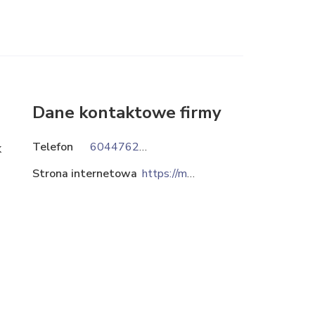
Dane kontaktowe firmy
Telefon
604476214
k
Strona internetowa
https://metalplast24.eu