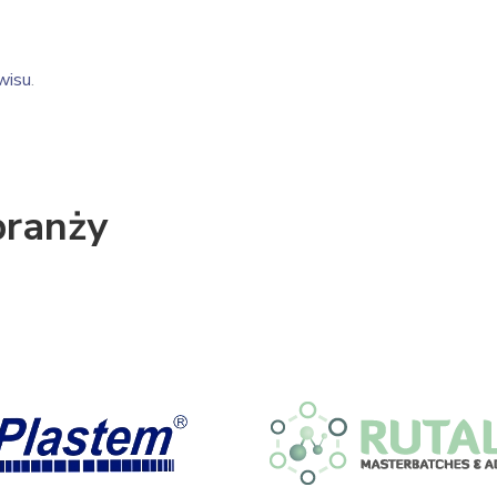
wisu
.
branży