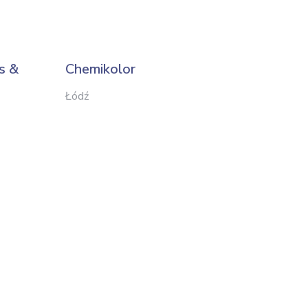
s &
Chemikolor
KLGS
Łódź
Pcim