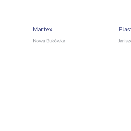
Martex
Pla
Nowa Bukówka
Janis