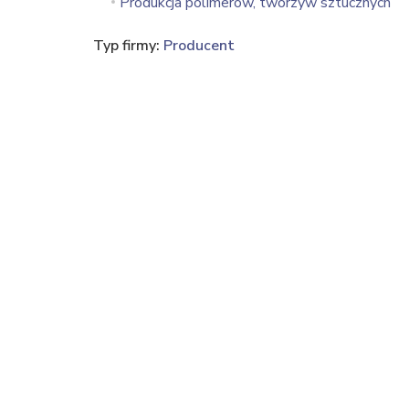
Produkcja polimerów, tworzyw sztucznych
Typ firmy:
Producent