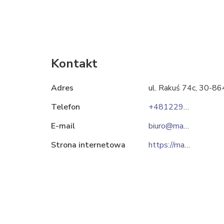
Kontakt
Adres
ul. Rakuś 74c, 30-8
Telefon
+48122907030
E-mail
biuro@maderas.pl
Strona internetowa
https://maderas.pl