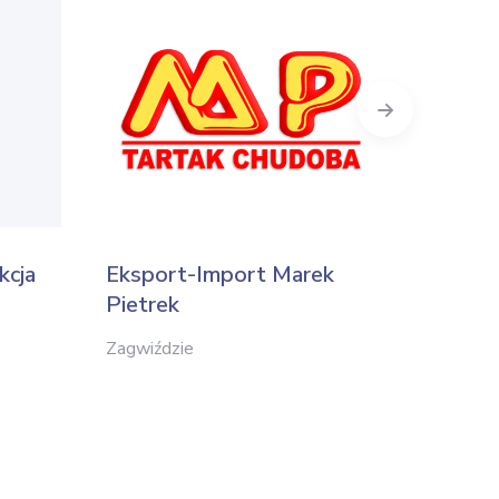
Next
kcja
Eksport-Import Marek
Pro-D
Pietrek
Jeleśnia
Zagwiździe