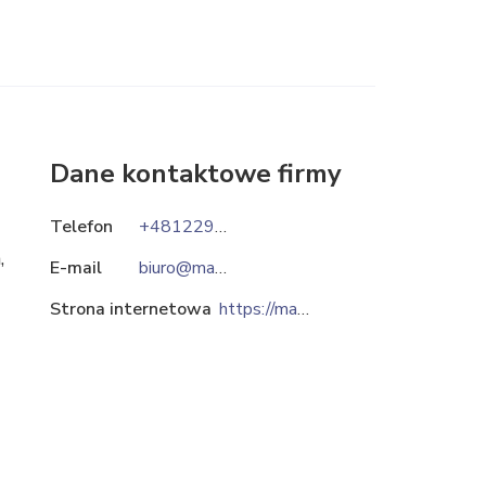
Dane kontaktowe firmy
Telefon
+48122907030
,
E-mail
biuro@maderas.pl
Strona internetowa
https://maderas.pl