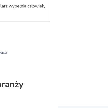
arz wypełnia człowiek,
wisu
.
branży