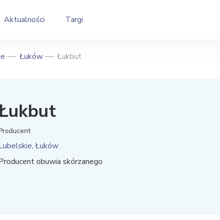
Aktualności
Targi
ie
Łuków
Łukbut
Łukbut
Producent
Lubelskie, Łuków
Producent obuwia skórzanego