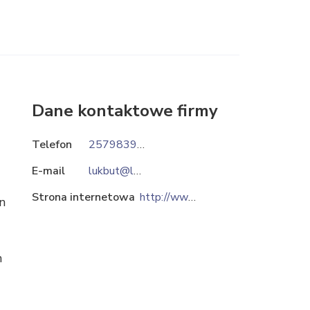
Dane kontaktowe firmy
Telefon
257983900
E-mail
lukbut@lukbut.eu
Strona internetowa
http://www.lukbut.eu
n
h