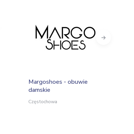
Next
Margoshoes - obuwie
Obuwie
damskie
Stanisł
Częstochowa