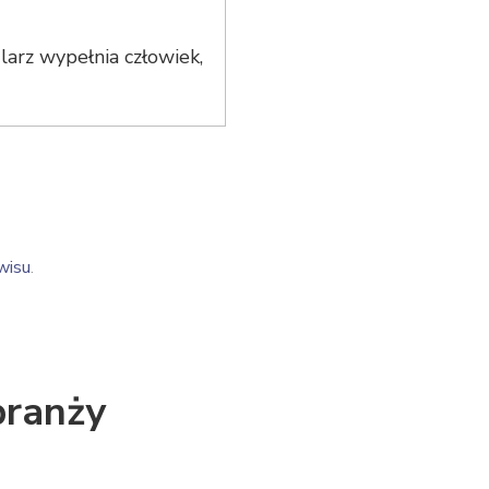
arz wypełnia człowiek,
wisu
.
branży