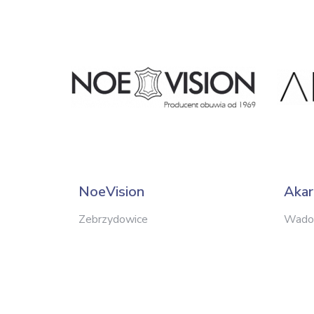
NoeVision
Aka
Zebrzydowice
Wado