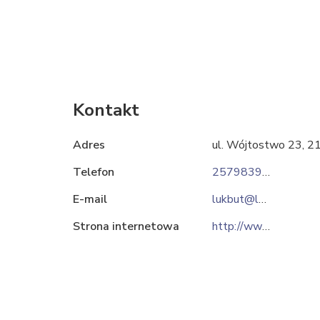
Kontakt
Adres
ul. Wójtostwo 23, 
Telefon
257983900
E-mail
lukbut@lukbut.eu
Strona internetowa
http://www.lukbut.eu