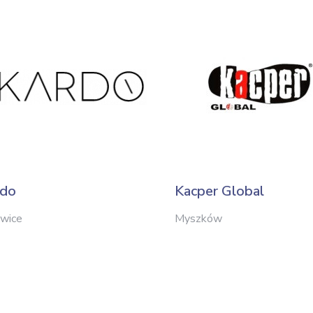
rdo
Kacper Global
wice
Myszków