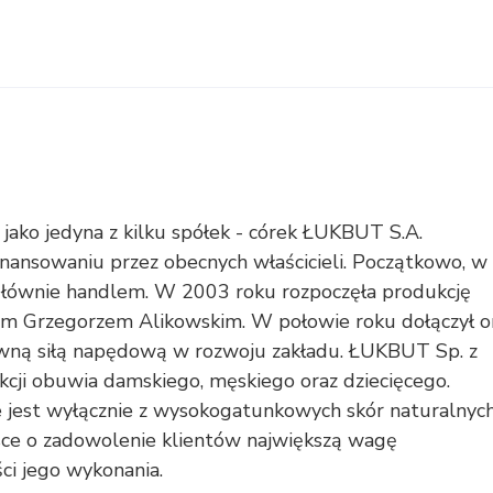
jako jedyna z kilku spółek - córek ŁUKBUT S.A.
inansowaniu przez obecnych właścicieli. Początkowo, w
 głównie handlem. W 2003 roku rozpoczęła produkcję
em Grzegorzem Alikowskim. W połowie roku dołączył o
łówną siłą napędową w rozwoju zakładu. ŁUKBUT Sp. z
ukcji obuwia damskiego, męskiego oraz dziecięcego.
jest wyłącznie z wysokogatunkowych skór naturalnyc
sce o zadowolenie klientów największą wagę
ci jego wykonania.