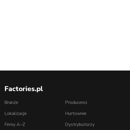
Factories.pl
Branże
Producenci
Lokalizacje
Hurtownie
Firmy A–Z
Dystrybutorzy