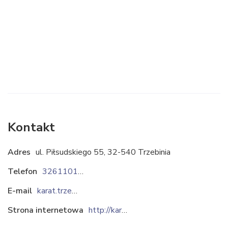
Kontakt
Adres
ul. Piłsudskiego 55, 32-540 Trzebinia
Telefon
326110115
E-mail
karat.trzebinia@interia.pl
Strona internetowa
http://karat-trzebinia.pl