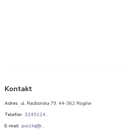
Kontakt
Adres
ul. Raciborska 79, 44-362 Rogów
Telefon
324512444
E-mail
poczta@izol-plast.rogow.pl