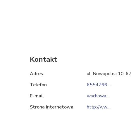
Kontakt
Adres
ul. Nowopolna 10, 
Telefon
655476600
E-mail
wschowa@elektrobud.pl
Strona internetowa
http://www.elektrobud.pl