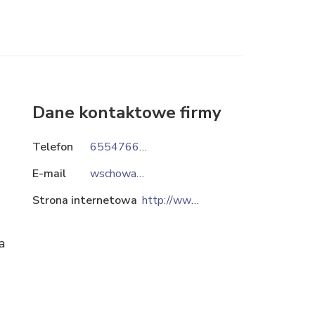
Dane kontaktowe firmy
Telefon
655476600
E-mail
wschowa@elektrobud.pl
Strona internetowa
http://www.elektrobud.pl
a