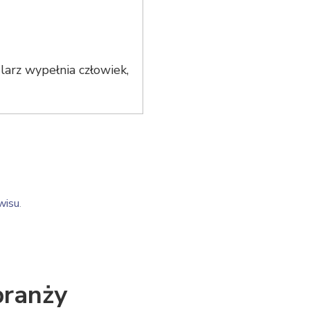
arz wypełnia człowiek,
wisu
.
branży