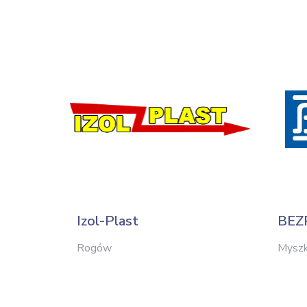
Izol-Plast
BEZ
Rogów
Mysz